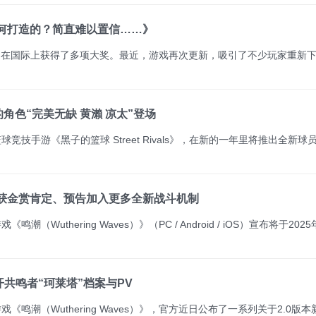
何打造的？简直难以置信……》
富的角色“完美无缺 黄瀨 凉太”登场
获金赏肯定、预告加入更多全新战斗机制
开共鸣者“珂莱塔”档案与PV