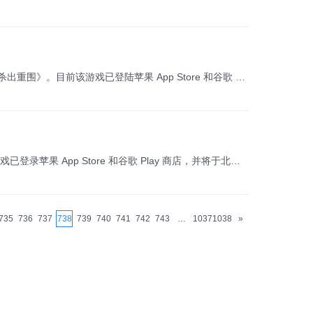
IT之家 12 月 17 日消息，流媒体巨头网飞（Netflix）在 TGA 2024 上揭晓了基于热播剧《鱿鱼游戏》改编的手游——《鱿鱼游戏：杀出重围》。目前该游戏已登陆苹果 App Store 和谷歌 Play 商店，并将于北京时间明日正式解锁。 据 Netflix 称，在初期阶段，玩家无需订阅 Netflix 服务即可免费畅玩，但具体的免费时长还未公布。 此款手游为多人在线竞技类型，最多可容纳 32 名玩家同场竞技，堪称移动端的“大逃杀”游戏。它将电视剧中那种令人窒息的紧张氛围原汁原味地移植到了手机上。游戏中设有多种迷你挑战，一部分直接取材于原剧，另一些则是与之风格类似的童年经典游戏，不过都融入了生死攸关的元素。 以下是游戏简介： 有时你会获胜，而有时则会面临出局的命运。这是一款灵感源自热门剧集的多人动作游戏，你需要运用技巧和生存本能在这场扭曲的竞争中脱颖而出。 这是一款多人在线大逃杀游戏，充满惊险刺激的快节奏战斗和激烈的竞争！你可以与朋友或对手一起在线对决，看看你是否能在每一场诡异的比赛中笑到最后，成为唯一的幸存者。 责任编辑：
IT之家 12 月 17 日消息，Netflix 在 TGA 2024 上发布了根据热门剧集《鱿鱼游戏》改编的手游《鱿鱼游戏：杀出重围》。目前该游戏已登录苹果 App Store 和谷歌 Play 商店，并将于北京时间明日正式解锁。以下是美区 App Store 的链接。 据 Netflix 称，在初期阶段，玩家无需订阅 Netflix 即可免费畅玩这款游戏，不过具体的免费时长尚未公布。 这款游戏是一款支持最多 32 名玩家同场竞技的多人在线对战游戏（MOBA），类似于移动端的“大逃杀”游戏。它将电视剧中紧张刺激的生死对决完美还原到了手机上。游戏中包含了多种迷你游戏，既有来自原剧的经典元素，也有经过创新设计的传统儿童游戏，但都融入了独特的死亡机制。 游戏简介： 有时你会获胜，而有时你将面临失败甚至死亡。这是一款以热门剧集为灵感的多人在线动作游戏，考验你的技巧和生存本能，在扭曲的竞争中脱颖而出。 准备好迎接这款充满惊险与残酷竞争的多人在线大逃杀游戏吧！与朋友或对手一起在线较量，看看你是否能在每一场扭曲的比赛中笑到最后，成为唯一的幸存者。
735
736
737
738
739
740
741
742
743
…
1037
1038
»