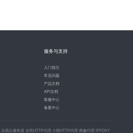
服务与支持
入门指引
常见问题
产品文档
API文档
客服中心
备案中心
器
乐易云服务器
全民HTTP代理
小熊HTTP代理
携趣代理
IPFOXY