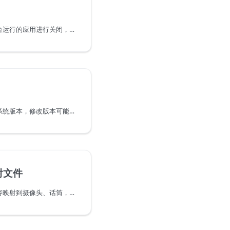
该功能可将云手机内在后台运行的应用进行关闭，释放云手机资源
该功能支持模拟指定安卓系统版本，修改版本可能引发未知问题，请谨慎修改
射文件
该功能可将音视频文件内容映射到摄像头、话筒，通过第三方直播APP即可在云手机内获取到画面进行直播，通过该方式也可以实现直播、扫码等操作