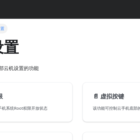
设置
设置
部云机设置的功能
限
📄️
虚拟按键
机系统Root权限开放状态
该功能可控制云手机底部