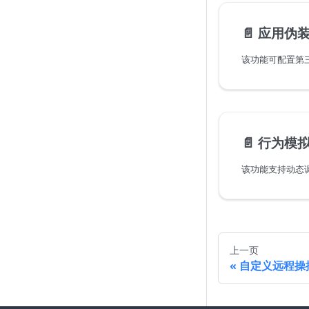
📄️
应用伪
📄️
行为模
上一页
自定义远程操