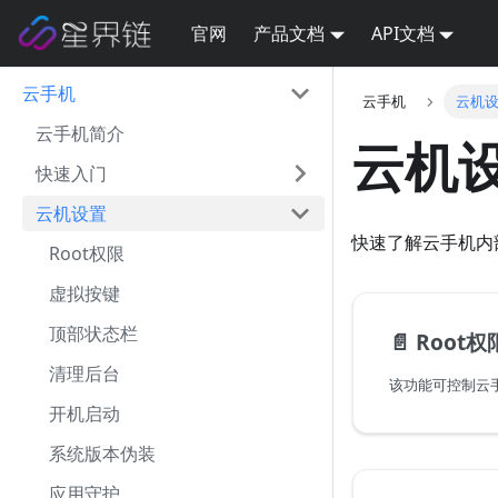
官网
产品文档
API文档
云手机
云手机
云机
云手机简介
云机
快速入门
云机设置
快速了解云手机内
Root权限
虚拟按键
顶部状态栏
📄️
Root权
清理后台
该功能可控制云手
开机启动
系统版本伪装
应用守护