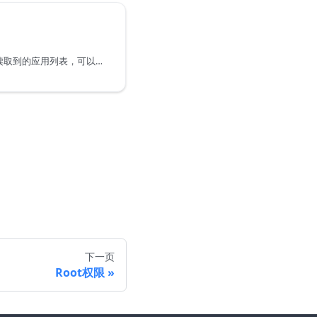
该功能可配置第三方应用读取到的应用列表，可以配置云手机当前未安装的应用，伪装应用列表
下一页
Root权限