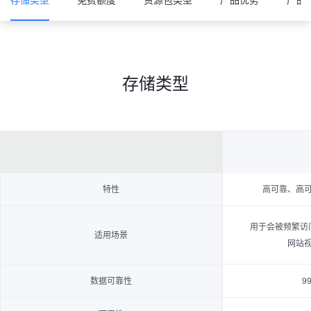
存储类型
特性
高可靠、高
用于会被频繁访
适用场景
网站
数据可靠性
9