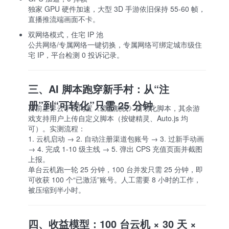
独家 GPU 硬件加速，大型 3D 手游依旧保持 55-60 帧，
直播推流端画面不卡。
双网络模式，住宅 IP 池
公共网络/专属网络一键切换，专属网络可绑定城市级住
宅 IP，平台检测 0 投诉记录。
三、AI 脚本跑穿新手村：从“注
册”到“可转化”只需 25 分钟
目前星界云手机内置《碧蓝航线》自动化脚本，其余游
戏支持用户上传自定义脚本（按键精灵、Auto.js 均
可）。实测流程：
1. 云机启动 → 2. 自动注册渠道包账号 → 3. 过新手动画
→ 4. 完成 1-10 级主线 → 5. 弹出 CPS 充值页面并截图
上报。
单台云机跑一轮 25 分钟，100 台并发只需 25 分钟，即
可收获 100 个“已激活”账号。人工需要 8 小时的工作，
被压缩到半小时。
四、收益模型：100 台云机 × 30 天 ×