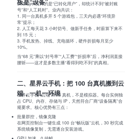
板是“设备”
DataEye 统计的是“已转化用户”，却统计不到“被封账
号”和“人工耗时”。业内共识：
1. 同一台真机多开 5 个游戏包，三天内必遇“环境异
常”提示；
2. 人工每天花 3 小时切号、做新手任务，时薪算下来不
到 15 元；
3. 手机发热、掉线、充电循环，硬件折损每月至少
10%。
当“68 元”乘以“封号率”“人工费”“折损率”后，净利润直接
腰斩——这才是多数主播“看得到吃不到”的真相。
二、星界云手机：把 100 台真机搬到云
端，一机一环境
星界云手机=云端 ARM 真机，不是模拟器。每台实例独
占 CPU、内存、存储与 IP，天然符合厂商“设备隔离”合
规要求。核心优势有三点：
批量群控，镜像克隆
在网页控制台一键生成 100 台“畅玩版”云机，30 秒完成
系统镜像复制，无需逐台安装游戏。
GPU 加速，0 掉帧