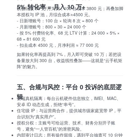
5% 转化率 = 月入 10 万+
以畅玩版 38 元/月为例，100 台成本 3800 元；再叠加脚
本授权与 IP 池，月综合成本≈4500 元。
- 日新增账号：100 台 × 轮询 8 次 = 800 个
- 月新增账号：800 × 30 = 24 000 个
- 按 5% 付费转化率、68 元 LTV 计算：24 000 × 5% ×
68 = 81 600 元
- 扣去成本 4500 元，月净利润 ≈ 77 000 元
如果转化率再提高到 7%，月入即可突破 10 万；若把设
备量放大到 300 台，收益线性叠加——这就是“云手机矩
阵”的魅力。
五、合规与风控：平台 0 投诉的底层逻
辑
云端真机隔离：每台云机硬件信息独立，IMEI、MAC、
安卓 ID 动态生成，拒绝“串号”。
住宅级 IP：与运营商合作，提供城市级家庭宽带 IP，平
台识别为“真实用户”。
授权分权：主账号可给运营、技术、财务分别开子账
号，避免“一人管百机”的泄密风险。
内部审计日志：所有操作留痕，遇到平台抽查可 10 分钟