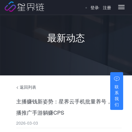
登录
注册
Toggl
naviga
最新动态
联
< 返回列表
系
我
主播赚钱新姿势：星界云手机批量养号，直
们
播推广手游躺赚CPS
2026-03-03