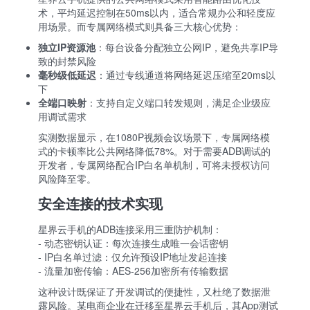
术，平均延迟控制在50ms以内，适合常规办公和轻度应
用场景。而专属网络模式则具备三大核心优势：
独立IP资源池
：每台设备分配独立公网IP，避免共享IP导
致的封禁风险
毫秒级低延迟
：通过专线通道将网络延迟压缩至20ms以
下
全端口映射
：支持自定义端口转发规则，满足企业级应
用调试需求
实测数据显示，在1080P视频会议场景下，专属网络模
式的卡顿率比公共网络降低78%。对于需要ADB调试的
开发者，专属网络配合IP白名单机制，可将未授权访问
风险降至零。
安全连接的技术实现
星界云手机的ADB连接采用三重防护机制：
- 动态密钥认证：每次连接生成唯一会话密钥
- IP白名单过滤：仅允许预设IP地址发起连接
- 流量加密传输：AES-256加密所有传输数据
这种设计既保证了开发调试的便捷性，又杜绝了数据泄
露风险。某电商企业在迁移至星界云手机后，其App测试