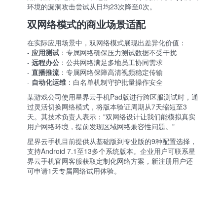
环境的漏洞攻击尝试从日均23次降至0次。
双网络模式的商业场景适配
在实际应用场景中，双网络模式展现出差异化价值：
-
应用测试
：专属网络确保压力测试数据不受干扰
-
远程办公
：公共网络满足多地员工协同需求
-
直播推流
：专属网络保障高清视频稳定传输
-
自动化运维
：白名单机制守护批量操作安全
某游戏公司使用星界云手机Pad版进行跨区服测试时，通
过灵活切换网络模式，将版本验证周期从7天缩短至3
天。其技术负责人表示："双网络设计让我们能模拟真实
用户网络环境，提前发现区域网络兼容性问题。"
星界云手机目前提供从基础版到专业版的9种配置选择，
支持Android 7.1至13多个系统版本。企业用户可联系
星
界云手机官网
客服获取定制化网络方案，新注册用户还
可申请1天专属网络试用体验。