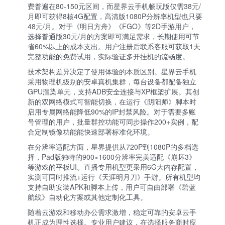
费普遍在80-150元区间，而星界云手机畅玩版仅需38元/
月即可获得8核4G配置，高清版1080P分辨率机型也只要
48元/月。对于《明日方舟》《FGO》等2D手游用户，
选择普通版30元/月的方案即可满足需求，长期使用可节
省60%以上的成本支出。用户注册后联系客服可获取1天
完整功能的免费试用，实际验证多开挂机的流畅度。
技术架构差异决定了使用体验的本质区别。星界云手机
采用物理机级别的安卓真机集群，每台设备都配备独立
GPU渲染单元，支持ADB安全连接与XP框架扩展。其创
新的双网络模式可智能切换，在运行《阴阳师》脚本时
启用专属网络能降低90%的IP封禁风险。对于需要多账
号管理的用户，批量群控功能可同步操作200+实例，配
合定制镜像功能能快速部署标准化环境。
在分辨率适配方面，星界提供从720P到1080P的多档选
择，Pad版独特的900×1600分辨率完美适配《崩坏3》
等游戏的平板UI。直播专用机型更采用6G大内存配置，
实测可同时推流+运行《天涯明月刀》手游。所有机型均
支持自助安装APK和脚本上传，用户可自由部署《碧蓝
航线》自动化方案或其他定制化工具。
随着云游戏和移动办公需求激增，稳定可靠的安卓云手
机正成为理性选择。专业用户建议，在选择服务商时应