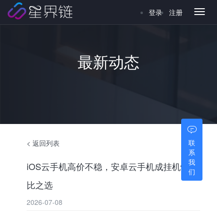
登录
注册
Toggl
naviga
最新动态
联
< 返回列表
系
我
iOS云手机高价不稳，安卓云手机成挂机性价
们
比之选
2026-07-08