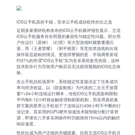
iOS云手机高价不稳，安卓云手机成挂机性价比之选
近期多家测评机构发布的iOS云手机横评报告显示，主流
iOS云手机服务存在明显的兼容性与稳定性问题。部分用
户在运行《原神》《幻塔》等大型游戏时频繁遭遇闪
退，而《王者荣耀》《和平精英》等竞技类游戏则出现
操作延迟超标的情况。更值得警惕的是，市场调查发现
约37%的所谓"iOS云手机"实为安卓系统套壳伪装，这种
技术欺诈行为导致用户购买后无法获得预期的iOS生态体
验。
在云手机挂机场景中，系统稳定性直接决定了任务成功
率与经济收益。以《碧蓝航线》为代表的二次元手游需
要7×24小时连续运行脚本，传统iOS云手机因架构限制
平均每8-12小时就会触发强制刷新机制，而采用真机集
群方案的星界云手机创下了连续运行436小时不中断的行
业记录。其采用的GPU硬件加速技术能智能分配计算资
源，即便在八开多实例操作时仍能保持15ms以内的触控
响应速度。
性价比成为用户迁移的关键因素。目前主流iOS云手机月