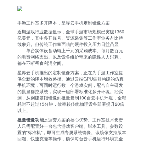
手游工作室多开降本，星界云手机定制镜像方案
近期游戏行业数据显示，全球手游市场规模已突破1360
亿美元，其中多开账号、资源采集等工作室业务占比持
续攀升。但传统工作室面临的硬件投入压力日益凸显
——单台实体设备动辄上千元的采购成本、每月数百元
的电费网络支出、以及设备维护带来的隐性人力消耗，
都在不断蚕食利润空间。
星界云手机推出的定制镜像方案，正在为手游工作室提
供全新的降本增效路径。通过云端GPU集群构建的仿真
手机环境，可同时运行数十个游戏实例，配合自主研发
的批量群控系统，实现一键部署标准化多开环境。经实
测，从创建基础镜像到批量复制100台云手机环境，全程
耗时不超过15分钟，效率较传统物理设备部署提升20倍
以上。
批量镜像功能
是这套方案的核心优势。工作室技术负责
人只需配置好一台包含游戏客户端、脚本工具、参数设
置的"标准机"，即可生成专属系统镜像。该镜像支持版本
回溯、快速克隆等操作，确保每台云手机运行环境完全