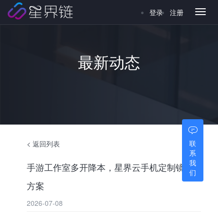
登录
注册
Toggl
naviga
最新动态
联
< 返回列表
系
我
手游工作室多开降本，星界云手机定制镜像
们
方案
2026-07-08