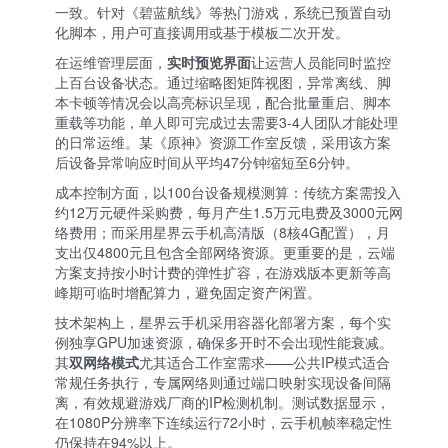
一致。针对《碧蓝航线》等热门游戏，系统已预置自动
化脚本，用户可直接调用或基于模板二次开发。
在运维管理层面，
实时预览界面
让运营人员能同时监控
上百台设备状态。通过缩略图矩阵视图，异常离线、脚
本卡顿等情况会以高亮标识呈现，配合批量重启、脚本
重载等功能，单人即可完成过去需要3-4人团队才能处理
的日常运维。某《原神》资源工作室反馈，采用该方案
后设备异常响应时间从平均47分钟缩短至6分钟。
成本控制方面，以100台设备规模测算：传统方案需投入
约12万元硬件采购费，每月产生1.5万元电费及3000元网
络费用；而采用星界云手机高清版（8核4G配置），月
支出仅4800元且包含全部网络资源。更重要的是，云端
方案支持按小时计费的弹性扩容，在游戏版本更新等高
峰期可临时增配算力，避免固定资产闲置。
技术架构上，星界云手机采用容器化部署方案，每个实
例独享GPU加速资源，确保多开时不会出现性能衰减。
其
双网络模式
尤其适合工作室需求——公共IP模式适合
常规任务执行，专属网络则通过端口映射实现设备间隔
离，有效规避游戏厂商的IP检测机制。测试数据显示，
在1080P分辨率下连续运行72小时，云手机帧率稳定性
仍保持在94%以上。