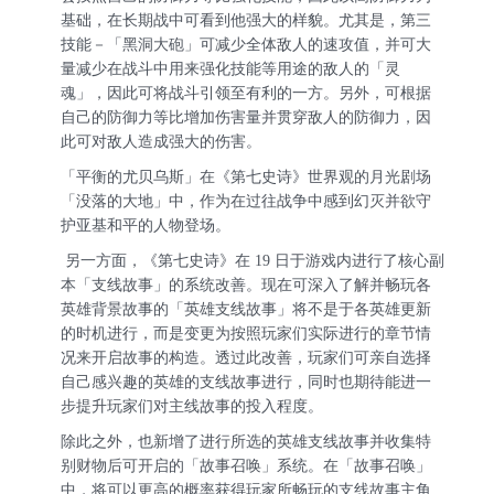
基础，在长期战中可看到他强大的样貌。尤其是，第三
技能－「黑洞大砲」可减少全体敌人的速攻值，并可大
量减少在战斗中用来强化技能等用途的敌人的「灵
魂」，因此可将战斗引领至有利的一方。另外，可根据
自己的防御力等比增加伤害量并贯穿敌人的防御力，因
此可对敌人造成强大的伤害。
「平衡的尤贝乌斯」在《
第七史诗
》世界观的月光剧场
「没落的大地」中，作为在过往战争中感到幻灭并欲守
护亚基和平的人物登场。
另一方面，《
第七史诗
》在
19 日于游戏内进行了核心副
本「支线故事」的系统改善。现在可深入了解并畅玩各
英雄背景故事的「英雄支线故事」将不是于各英雄更新
的时机进行，而是变更为按照玩家们实际进行的章节情
况来开启故事的构造。透过此改善，玩家们可亲自选择
自己感兴趣的英雄的支线故事进行，同时也期待能进一
步提升玩家们对主线故事的投入程度。
除此之外，也新增了进行所选的英雄支线故事并收集特
别财物后可开启的「故事召唤」系统。在「故事召唤」
中，将可以
更高的概率
获得玩家所畅玩的支线故事主角