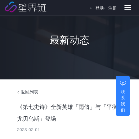
登录
注册
Toggl
naviga
最新动态
联
< 返回列表
系
我
《第七史诗》全新英雄「雨脩」与「平衡的
们
尤贝乌斯」登场
2023-02-01