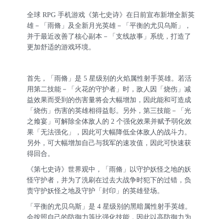
全球
RPG 手机游戏《
第七史诗》在日前宣布新增全新英
雄－「雨脩」及全新月光英雄－「平衡的尤贝乌斯」，
并于最近改善了核心副本－「支线故事」系统，打造了
更加舒适的游戏环境。
首先，「雨脩」是
5 星级别的火焰属性射手英雄。若活
用第二技能－「火花的守护者」时，敌人因「烧伤」减
益效果而受到的伤害量将会大幅增加，因此能和可造成
「烧伤」伤害的英雄相得益彰。另外，第三技能－「光
之飨宴」可解除全体敌人的 2 个强化效果并赋予弱化效
果「无法强化」，因此可大幅降低全体敌人的战斗力。
另外，可大幅增加自己与我军的速攻值，因此可快速获
得回合。
《
第七史诗
》世界观中，「雨脩」以守护妖怪之地的妖
怪守护者，并为了洗刷在过去大战争时犯下的过错，负
责守护妖怪之地及守护「封印」的英雄登场。
「平衡的尤贝乌斯」是
4 星级别的黑暗属性射手英雄。
会按照自己的防御力等比强化技能，因此以高防御力为