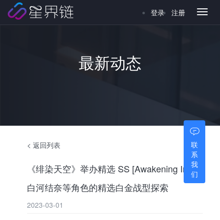
登录
注册
Toggl
naviga
最新动态
联
< 返回列表
系
我
《绯染天空》举办精选 SS [Awakening Iris]
们
白河结奈等角色的精选白金战型探索
2023-03-01